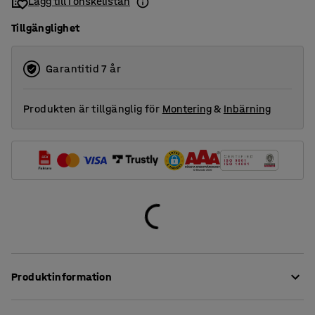
Lägg till i önskelistan
1600
Tillgänglighet
1800
2000
Garantitid 7 år
Produkten är tillgänglig för
Montering
&
Inbärning
Produktinformation
Dessa stilrena bordsskärmar ger en mycket god