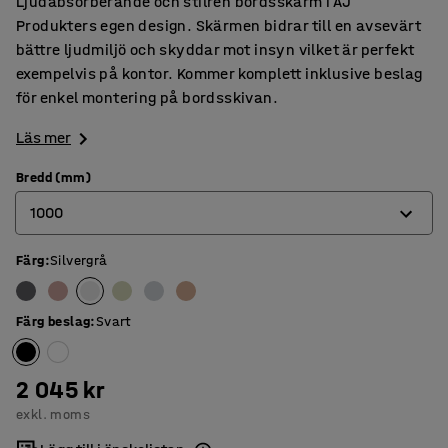
Ljudabsorberande och stilren bordsskärm i AJ
Produkters egen design. Skärmen bidrar till en avsevärt
bättre ljudmiljö och skyddar mot insyn vilket är perfekt
exempelvis på kontor. Kommer komplett inklusive beslag
för enkel montering på bordsskivan.
Läs mer
Bredd (mm)
1000
Färg
:
Silvergrå
600
800
Färg beslag
:
Svart
1000
1200
2 045 kr
exkl. moms
1400