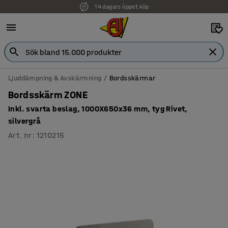
14 dagars öppet köp
Ljuddämpning & Avskärmning
Bordsskärmar
Bordsskärm ZONE
Inkl. svarta beslag, 1000X650x36 mm, tyg Rivet,
silvergrå
Art. nr
:
1210215