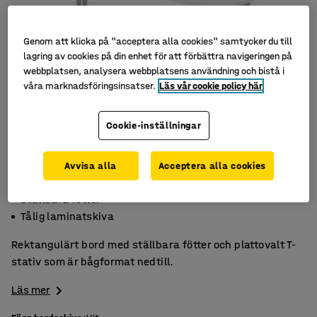
Genom att klicka på "acceptera alla cookies" samtycker du till
lagring av cookies på din enhet för att förbättra navigeringen på
webbplatsen, analysera webbplatsens användning och bistå i
våra marknadsföringsinsatser.
Läs vår cookie policy här
Cookie-inställningar
Avvisa alla
Acceptera alla cookies
Bågformat stativ
Ställbara fötter
Tålig laminatskiva
Rektangulärt bord med ställbara fötter och plattovalt T-
stativ som är bågformat nedtill.
Läs mer