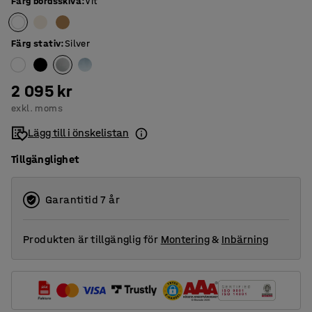
Färg bordsskiva
:
Vit
Färg stativ
:
Silver
2 095 kr
exkl. moms
Lägg till i önskelistan
Tillgänglighet
Garantitid 7 år
Produkten är tillgänglig för
Montering
&
Inbärning