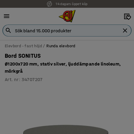
14 dagars öppet köp
Elevbord - fast höjd
Runda elevbord
Bord SONITUS
Ø1200x720 mm, stativ silver, ljuddämpande linoleum,
mörkgrå
Art. nr
:
34707207