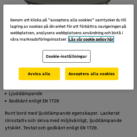
Genom att klicka på "acceptera alla cookies" samtycker du till
lagring av cookies på din enhet för att förbättra navigeringen på
webbplatsen, analysera webbplatsens användning och bistå i
våra marknadsföringsinsatser.
Läs vår cookie policy här
Cookie-inställningar
Avvisa alla
Acceptera alla cookies
Miljövänligt linoleum
Ljuddämpande
Godkänt enligt EN 1729
Runt bord med ljuddämpande egenskaper. Lackerat
rörsstativ och skiva med miljövänligt, ljuddämpande
ytskikt. Testat och godkänt enligt EN 1729.