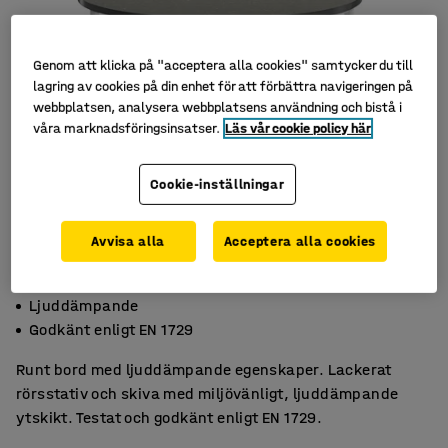
Genom att klicka på "acceptera alla cookies" samtycker du till
lagring av cookies på din enhet för att förbättra navigeringen på
webbplatsen, analysera webbplatsens användning och bistå i
våra marknadsföringsinsatser.
Läs vår cookie policy här
Cookie-inställningar
Avvisa alla
Acceptera alla cookies
Miljövänligt linoleum
Ljuddämpande
Godkänt enligt EN 1729
Runt bord med ljuddämpande egenskaper. Lackerat
rörsstativ och skiva med miljövänligt, ljuddämpande
ytskikt. Testat och godkänt enligt EN 1729.