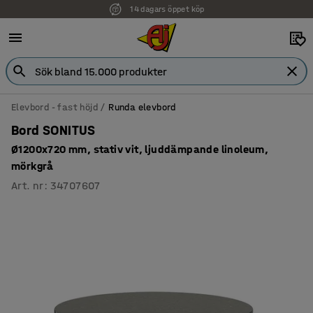
14 dagars öppet köp
Elevbord - fast höjd
Runda elevbord
Bord SONITUS
Ø1200x720 mm, stativ vit, ljuddämpande linoleum,
mörkgrå
Art. nr
:
34707607