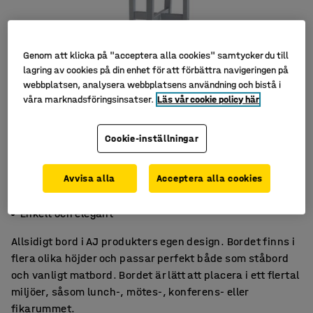
Genom att klicka på "acceptera alla cookies" samtycker du till
lagring av cookies på din enhet för att förbättra navigeringen på
webbplatsen, analysera webbplatsens användning och bistå i
våra marknadsföringsinsatser.
Läs vår cookie policy här
Cookie-inställningar
Avvisa alla
Acceptera alla cookies
För möte, arbete och matsal
Lättplacerat
Enkelt och elegant
Allsidigt bord i AJ produkters egen design. Bordet finns i
flera olika höjder och passar perfekt både som ståbord
och vanligt matbord. Bordet är lätt att placera i ett flertal
miljöer, såsom lunch-, mötes-, konferens- eller
fikarummet.