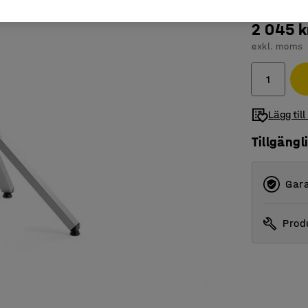
2 045 k
exkl. moms
Lägg till
Tillgängl
Gara
Produ