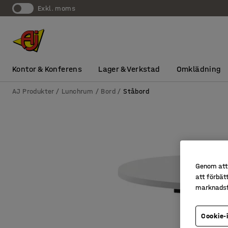
exkl. moms
Kontor & Konferens
Lager & Verkstad
Omklädning
AJ Produkter
Lunchrum
Bord
Ståbord
Genom att 
att förbät
marknadsf
Cookie-