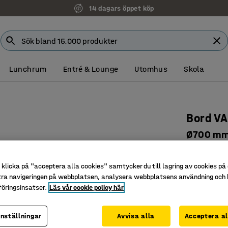
14 dagars öppet köp
Lunchrum
Entré & Lounge
Utomhus
Skola
Bord V
Ø700 mm,
Art. nr
:
118
klicka på "acceptera alla cookies" samtycker du till lagring av cookies på 
För möte,
tra navigeringen på webbplatsen, analysera webbplatsens användning och b
Lättplace
öringsinsatser.
Läs vår cookie policy här
Enkelt oc
Färg bordssk
inställningar
Avvisa alla
Acceptera al