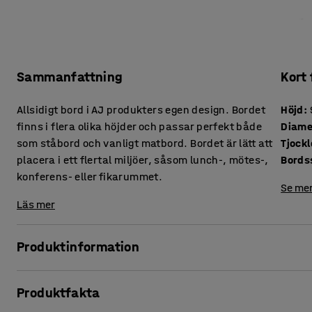
Sammanfattning
Kort
Allsidigt bord i AJ produkters egen design. Bordet
Höjd
:
finns i flera olika höjder och passar perfekt både
Diame
som ståbord och vanligt matbord. Bordet är lätt att
placera i ett flertal miljöer, såsom lunch-, mötes-,
Bords
konferens- eller fikarummet.
Se mer
Läs mer
Produktinformation
Skapa en sammanhängande arbetsplats där varje rum ger 
Produktfakta
runda bord är helt unikt för AJs sortiment då det designats
de flesta rum och kan kombineras med flera sorters stolar