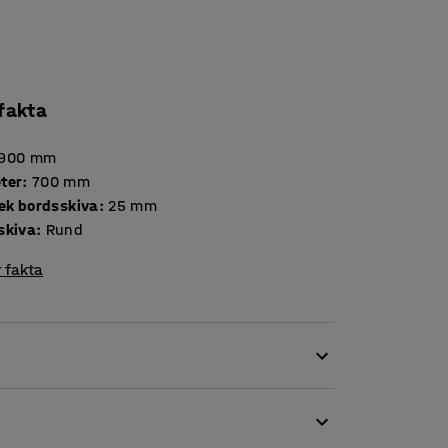
 fakta
900
mm
ter
:
700
mm
Tjocklek bordsskiva
:
25
mm
skiva
:
Rund
 fakta
samma stilrena intryck som nästa. Detta
 på plats. Det smidiga bordet är lättplacerad i
.