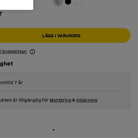
r
LÄGG I VARUKORG
 i önskelistan
ighet
ntitid 7 år
kten är tillgänglig för
Montering
&
Inbärning