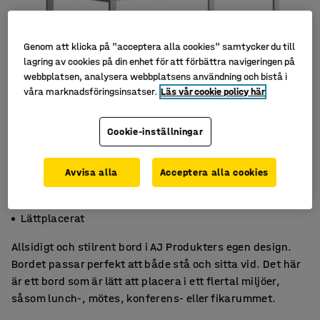
Genom att klicka på "acceptera alla cookies" samtycker du till
lagring av cookies på din enhet för att förbättra navigeringen på
webbplatsen, analysera webbplatsens användning och bistå i
våra marknadsföringsinsatser.
Läs vår cookie policy här
Cookie-inställningar
Avvisa alla
Acceptera alla cookies
Stå- och sittbord
För möte, arbete & rast
Lättplacerat
Allsidigt och stilrent bord i AJ Produkters egen design.
Bordet passar perfekt att både stå och sitta vid. Det här
är ett bord som är lätt att placera i ett flertal miljöer,
såsom lunch-, mötes, konferens- eller fikarummet.