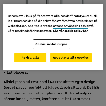
Genom att klicka på "acceptera alla cookies" samtycker du till
lagring av cookies på din enhet för att förbättra navigeringen på
webbplatsen, analysera webbplatsens användning och bistå i
våra marknadsföringsinsatser.
Läs vår cookie policy här
Cookie-inställningar
Avvisa alla
Acceptera alla cookies
Stå- och sittbord
För möte, arbete & rast
Lättplacerat
Allsidigt och stilrent bord i AJ Produkters egen design.
Bordet passar perfekt att både stå och sitta vid. Det här
är ett bord som är lätt att placera i ett flertal miljöer,
såsom lunch-, mötes, konferens- eller fikarummet.