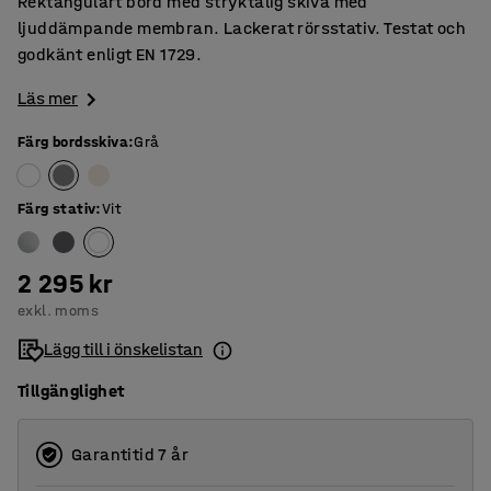
Rektangulärt bord med stryktålig skiva med
ljuddämpande membran. Lackerat rörsstativ. Testat och
godkänt enligt EN 1729.
Läs mer
Färg bordsskiva
:
Grå
Färg stativ
:
Vit
2 295 kr
exkl. moms
Lägg till i önskelistan
Tillgänglighet
Garantitid 7 år