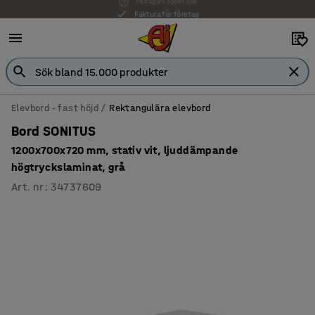
Faktura för företag
Elevbord - fast höjd
Rektangulära elevbord
Bord SONITUS
1200x700x720 mm, stativ vit, ljuddämpande
högtryckslaminat, grå
Art. nr
:
34737609