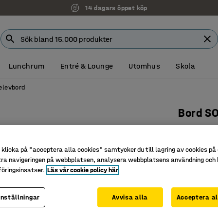
14 dagars öppet köp
Lunchrum
Entré & Lounge
Utomhus
Skola
elevbord
Bord S
1200x700
högtryck
klicka på "acceptera alla cookies" samtycker du till lagring av cookies på 
Art. nr
:
34
tra navigeringen på webbplatsen, analysera webbplatsens användning och b
öringsinsatser.
Läs vår cookie policy här
Slitstark
Godkänt e
inställningar
Avvisa alla
Acceptera al
Ljuddäm