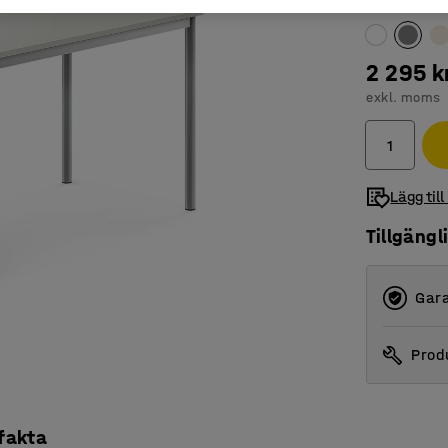
Färg bordssk
2 295 k
exkl. moms
Lägg till
Tillgängl
Gara
Produ
 fakta