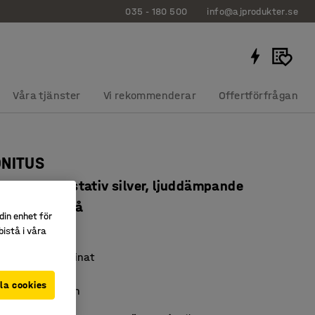
035 - 180 500
info@ajprodukter.se
Våra tjänster
Vi rekommenderar
Offertförfrågan
ONITUS
x720 mm, stativ silver, ljuddämpande
slaminat, grå
din enhet för
737209
istå i våra
t högtryckslaminat
nligt EN 1729
la cookies
pande membran