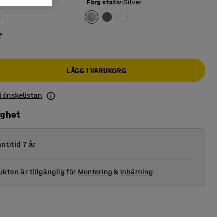
iva
:
Grå
Färg stativ
:
Silver
r
LÄGG I VARUKORG
 i önskelistan
ighet
ntitid 7 år
kten är tillgänglig för
Montering
&
Inbärning