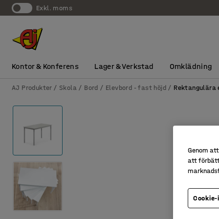
exkl. moms
Kontor & Konferens
Lager & Verkstad
Omklädning
AJ Produkter
Skola
Bord
Elevbord - fast höjd
Rektangulära 
Genom att 
att förbät
marknadsf
Cookie-