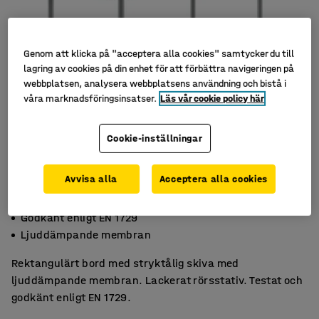
Genom att klicka på "acceptera alla cookies" samtycker du till
lagring av cookies på din enhet för att förbättra navigeringen på
webbplatsen, analysera webbplatsens användning och bistå i
våra marknadsföringsinsatser.
Läs vår cookie policy här
Cookie-inställningar
Avvisa alla
Acceptera alla cookies
Slitstarkt högtryckslaminat
Godkänt enligt EN 1729
Ljuddämpande membran
Rektangulärt bord med stryktålig skiva med
ljuddämpande membran. Lackerat rörsstativ. Testat och
godkänt enligt EN 1729.