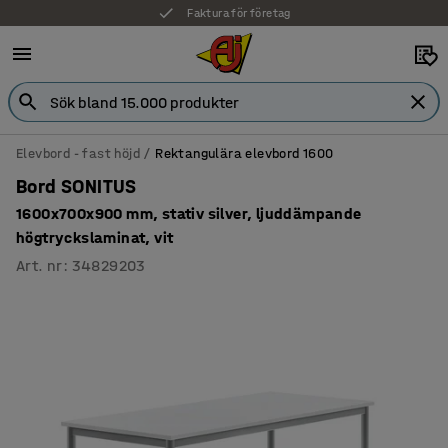
Faktura för företag
Elevbord - fast höjd
Rektangulära elevbord 1600
Bord SONITUS
1600x700x900 mm, stativ silver, ljuddämpande
högtryckslaminat, vit
Art. nr
:
34829203