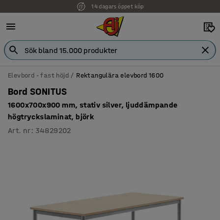
14 dagars öppet köp
Faktura för företag
Elevbord - fast höjd
Rektangulära elevbord 1600
Bord SONITUS
1600x700x900 mm, stativ silver, ljuddämpande
högtryckslaminat, björk
Art. nr
:
34829202