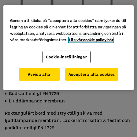
Genom att klicka på "acceptera alla cookies" samtycker du till
lagring av cookies på din enhet för att förbättra navigeringen på
webbplatsen, analysera webbplatsens användning och bistå i
våra marknadsföringsinsatser.
Läs vår cookie policy här
Cookie-inställningar
Avvisa alla
Acceptera alla cookies
Slitstarkt högtryckslaminat
Godkänt enligt EN 1729
Ljuddämpande membran
Rektangulärt bord med stryktålig skiva med
ljuddämpande membran. Lackerat rörsstativ. Testat och
godkänt enligt EN 1729.