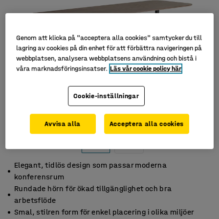
Genom att klicka på "acceptera alla cookies" samtycker du till
lagring av cookies på din enhet för att förbättra navigeringen på
webbplatsen, analysera webbplatsens användning och bistå i
våra marknadsföringsinsatser.
Läs vår cookie policy här
Cookie-inställningar
Avvisa alla
Acceptera alla cookies
Elegant, tidlös design som passar moderna
konferensrum
Rundade hörn för ökad tillgänglighet och bra
arbetsflöde
Smal, stilren form för enkel placering i olika miljöer