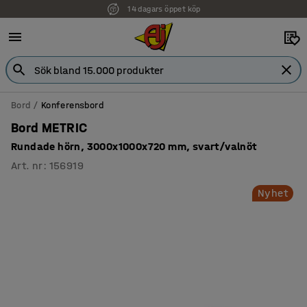
14 dagars öppet köp
Faktura för företag
Bord
Konferensbord
Bord METRIC
Rundade hörn, 3000x1000x720 mm, svart/valnöt
Art. nr
:
156919
Nyhet