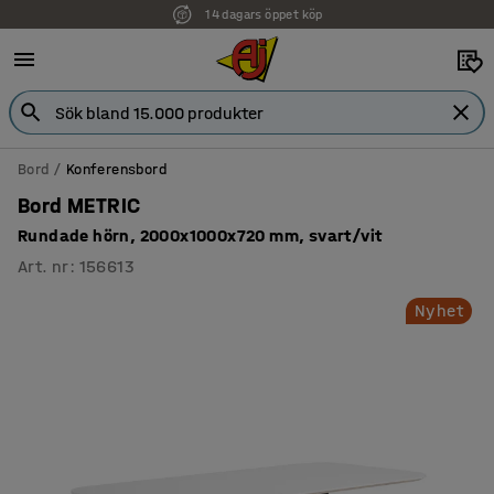
14 dagars öppet köp
Faktura för företag
Bord
Konferensbord
Bord METRIC
Rundade hörn, 2000x1000x720 mm, svart/vit
Art. nr
:
156613
Nyhet