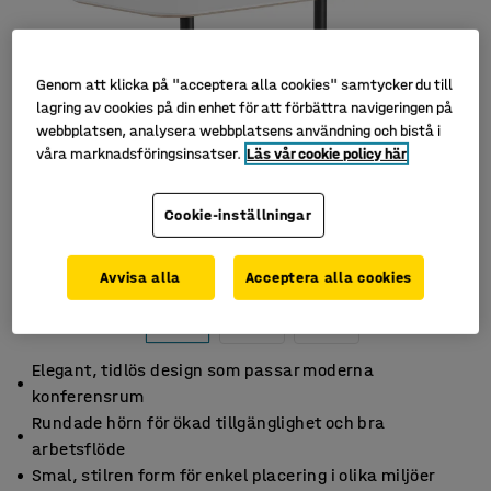
Genom att klicka på "acceptera alla cookies" samtycker du till
lagring av cookies på din enhet för att förbättra navigeringen på
webbplatsen, analysera webbplatsens användning och bistå i
våra marknadsföringsinsatser.
Läs vår cookie policy här
Cookie-inställningar
Avvisa alla
Acceptera alla cookies
Elegant, tidlös design som passar moderna
konferensrum
Rundade hörn för ökad tillgänglighet och bra
arbetsflöde
Smal, stilren form för enkel placering i olika miljöer