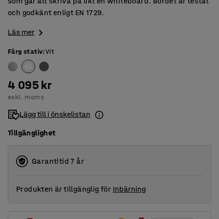
som går att skriva på likt en whiteboard. Bordet är testat
och godkänt enligt EN 1729.
Läs mer
Färg stativ
:
Vit
4 095 kr
exkl. moms
Lägg till i önskelistan
Tillgänglighet
Garantitid 7 år
Produkten är tillgänglig för
Inbärning