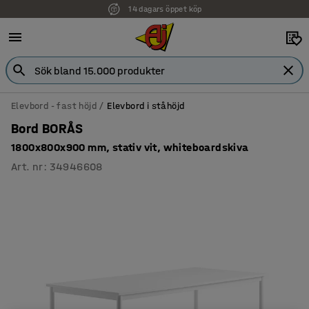
14 dagars öppet köp
Faktura för företag
Elevbord - fast höjd
Elevbord i ståhöjd
Bord BORÅS
1800x800x900 mm, stativ vit, whiteboardskiva
Art. nr
:
34946608