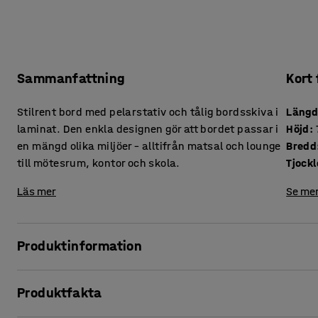
Sammanfattning
Kort
Stilrent bord med pelarstativ och tålig bordsskiva i
Läng
laminat. Den enkla designen gör att bordet passar i
Höjd
:
en mängd olika miljöer – alltifrån matsal och lounge
Bredd
till mötesrum, kontor och skola.
Läs mer
Se mer
Produktinformation
Det här bordet kombinerar klassisk design med tålighet, vil
Produktfakta
mötesrum som loungeytor och skolans gemensamma utr