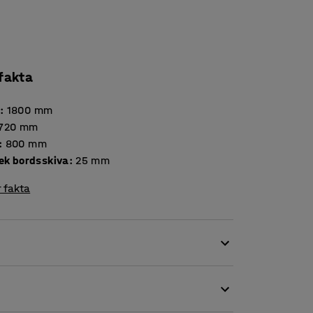
 fakta
d
:
1800
mm
720
mm
:
800
mm
Tjocklek bordsskiva
:
25
mm
 fakta
ket gör det lämpligt för såväl lunch- och
ymmen.