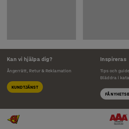
Kan vi hjälpa dig?
Inspireras
Ångerrätt, Retur & Reklamation
Tips och guid
Bläddra i kat
KUNDTJÄNST
FÅ NYHETS