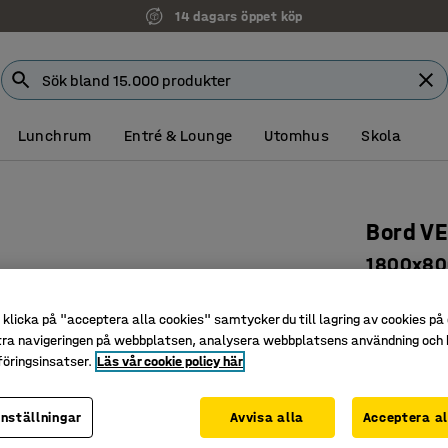
14 dagars öppet köp
Lunchrum
Entré & Lounge
Utomhus
Skola
Bord V
1800x80
Art. nr
:
158
klicka på "acceptera alla cookies" samtycker du till lagring av cookies på 
Stilrent o
tra navigeringen på webbplatsen, analysera webbplatsens användning och b
Mångsidig
öringsinsatser.
Läs vår cookie policy här
Passar vi
inställningar
Avvisa alla
Acceptera al
Färg bordssk