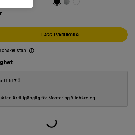
r
LÄGG I VARUKORG
 i önskelistan
ighet
ntitid 7 år
kten är tillgänglig för
Montering
&
Inbärning