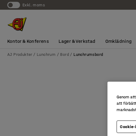
exkl. moms
Kontor & Konferens
Lager & Verkstad
Omklädning
AJ Produkter
Lunchrum
Bord
Lunchrumsbord
Genom att 
att förbät
marknadsf
Cookie-