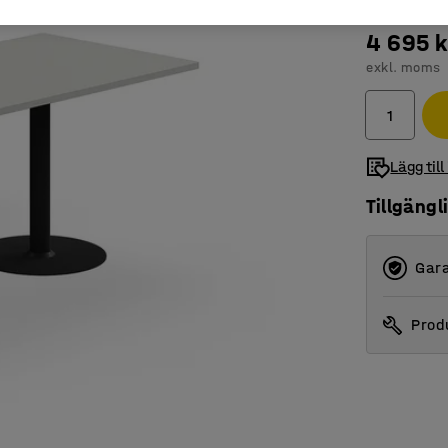
4 695 k
exkl. moms
Lägg till
Tillgängl
Gara
Produ