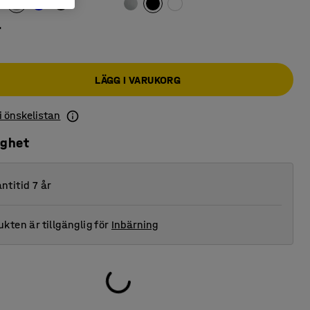
r
LÄGG I VARUKORG
 i önskelistan
ighet
ntitid 7 år
kten är tillgänglig för
Inbärning