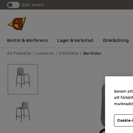
exkl. moms
Kontor & Konferens
Lager & Verkstad
Omklädning
AJ Produkter
Lunchrum
Sittmöbler
Barstolar
Genom att 
att förbät
marknadsf
Cookie-