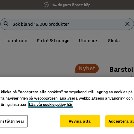
14 dagars öppet köp
Lunchrum
Entré & Lounge
Utomhus
Skola
Nyhet
Barstol
Benstati
Art. nr
:
10
klicka på "acceptera alla cookies" samtycker du till lagring av cookies på 
tra navigeringen på webbplatsen, analysera webbplatsens användning och b
Passar br
öringsinsatser.
Läs vår cookie policy här
Perfekt t
Bekväm si
inställningar
Avvisa alla
Acceptera al
Färg
:
Ljusgrå