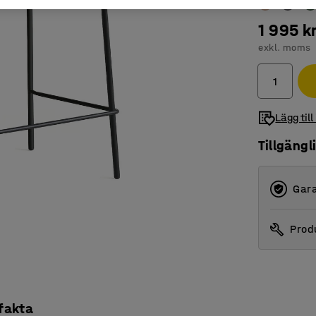
1 995 k
exkl. moms
Lägg till
Tillgängl
Gara
Produ
 fakta