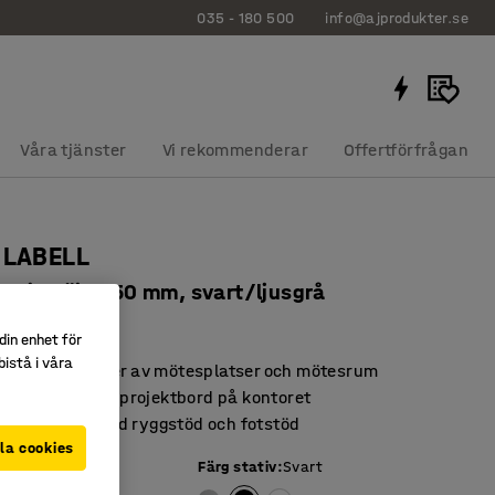
035 - 180 500
info@ajprodukter.se
Våra tjänster
Vi rekommenderar
Offertförfrågan
 LABELL
v, sitthöjd 650 mm, svart/ljusgrå
40615
din enhet för
istå i våra
a för olika typer av mötesplatser och mötesrum
ill barbord eller projektbord på kontoret
ttställning med ryggstöd och fotstöd
la cookies
Färg stativ
:
Svart