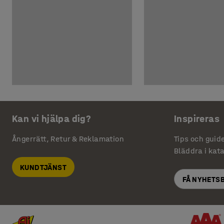
Kan vi hjälpa dig?
Inspireras
Ångerrätt, Retur & Reklamation
Tips och guid
Bläddra i kat
KUNDTJÄNST
FÅ NYHETS