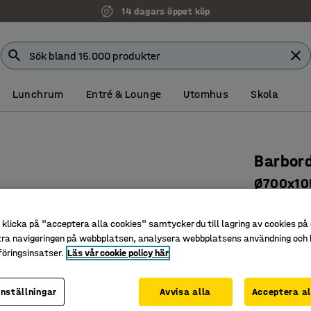
14 dagars öppet köp
Lunchrum
Entré & Lounge
Utomhus
Skola
Barbor
Ø700x10
Art. nr
:
10
klicka på "acceptera alla cookies" samtycker du till lagring av cookies på 
Klassiskt
tra navigeringen på webbplatsen, analysera webbplatsens användning och b
Tålig lam
öringsinsatser.
Läs vår cookie policy här
Stabilt oc
inställningar
Avvisa alla
Acceptera al
Färg bordssk