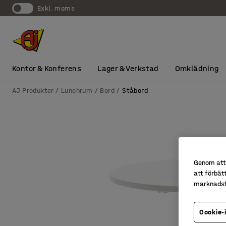
exkl. moms
Kontor & Konferens
Lager & Verkstad
Omklädning
AJ Produkter
Lunchrum
Bord
Ståbord
Genom att 
att förbät
marknadsf
Cookie-