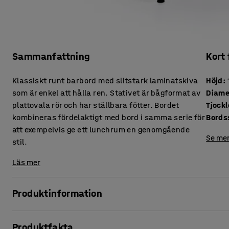
Sammanfattning
Kort
Klassiskt runt barbord med slitstark laminatskiva
Höjd
:
som är enkel att hålla ren. Stativet är bågformat av
Diame
plattovala rör och har ställbara fötter. Bordet
kombineras fördelaktigt med bord i samma serie för
Bords
att exempelvis ge ett lunchrum en genomgående
Se mer
stil.
Läs mer
Produktinformation
Klassiskt och prisvärt barbord!
Produktfakta