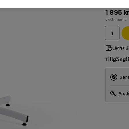
1 895 k
exkl. moms
Lägg till
Tillgängl
Gara
Produ