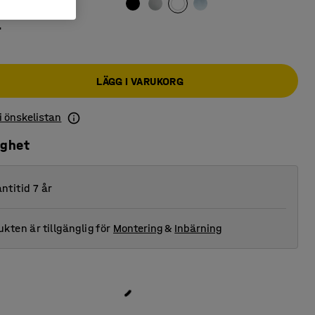
r
LÄGG I VARUKORG
 i önskelistan
ighet
ntitid 7 år
kten är tillgänglig för
Montering
&
Inbärning