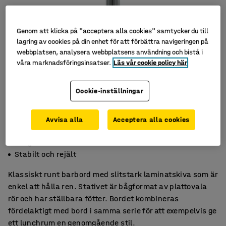
Genom att klicka på "acceptera alla cookies" samtycker du till
lagring av cookies på din enhet för att förbättra navigeringen på
webbplatsen, analysera webbplatsens användning och bistå i
våra marknadsföringsinsatser.
Läs vår cookie policy här
Cookie-inställningar
Avvisa alla
Acceptera alla cookies
Klassiskt och stilrent
Tålig laminatskiva
Stabilt och rejält
Klassiskt runt barbord med slitstark laminatskiva som är
enkel att hålla ren. Stativet är bågformat av plattovala
rör och har ställbara fötter. Bordet kombineras
fördelaktigt med bord i samma serie för att exempelvis ge
ett lunchrum en genomgående stil.