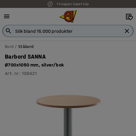
14 dagars öppet köp
Bord
Ståbord
Barbord SANNA
Ø700x1050 mm, silver/bok
Art. nr
:
108621