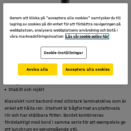
Genom att klicka på "acceptera alla cookies" samtycker du till
lagring av cookies på din enhet för att förbättra navigeringen på
webbplatsen, analysera webbplatsens användning och bistå i
våra marknadsföringsinsatser.
Läs vår cookie policy här
Cookie-inställningar
Avvisa alla
Acceptera alla cookies
Klassiskt och stilrent
Tålig laminatskiva
Stabilt och rejält
Klassiskt runt barbord med slitstark laminatskiva som är
enkel att hålla ren. Stativet är bågformat av plattovala
rör och har ställbara fötter. Bordet kombineras
fördelaktigt med bord i samma serie för att exempelvis ge
ett lunchrum en genomgående stil.