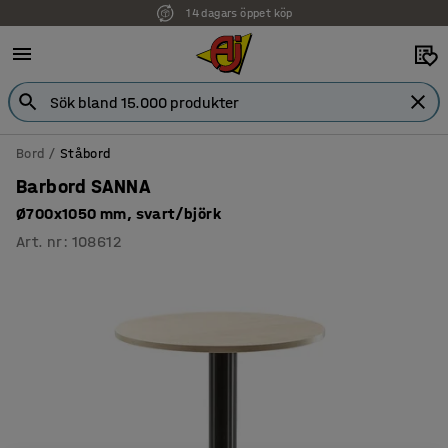
14 dagars öppet köp
Faktura för företag
Bord
Ståbord
Barbord SANNA
Ø700x1050 mm, svart/björk
Art. nr
:
108612