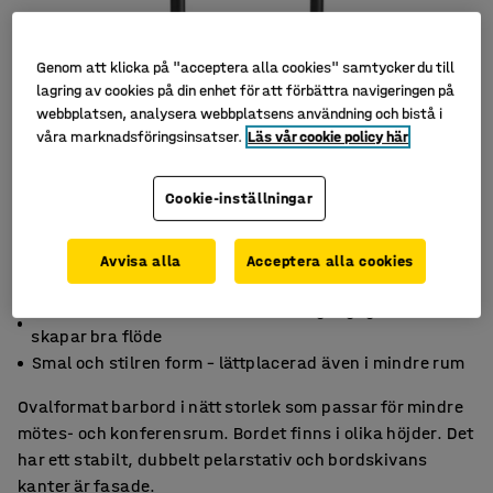
Genom att klicka på "acceptera alla cookies" samtycker du till
lagring av cookies på din enhet för att förbättra navigeringen på
webbplatsen, analysera webbplatsens användning och bistå i
våra marknadsföringsinsatser.
Läs vår cookie policy här
Cookie-inställningar
Avvisa alla
Acceptera alla cookies
Elegant och tidlös design som lyfter konferensrummet
Rundade former som underlättar tillgänglighet och
skapar bra flöde
Smal och stilren form – lättplacerad även i mindre rum
Ovalformat barbord i nätt storlek som passar för mindre
mötes- och konferensrum. Bordet finns i olika höjder. Det
har ett stabilt, dubbelt pelarstativ och bordskivans
kanter är fasade.