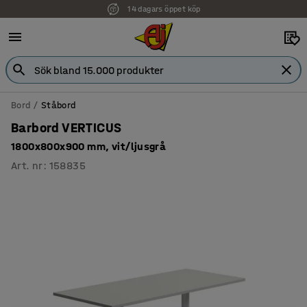
14 dagars öppet köp
Faktura för företag
Bord
Ståbord
Barbord VERTICUS
1800x800x900 mm, vit/ljusgrå
Art. nr
:
158835