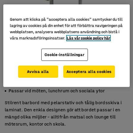
Genom att klicka på "acceptera alla cookies" samtycker du till
lagring av cookies på din enhet för att förbättra navigeringen på
webbplatsen, analysera webbplatsens användning och bistå i
våra marknadsföringsinsatser.
Läs vår cookie policy här
Cookie-inställningar
Avvisa alla
Acceptera alla cookies
Stilrent och lättskött
Mångsidig och hållbar bordsserie
Passar vid möten, lunchrum och sociala ytor
Stilrent barbord med pelarstativ och tålig bordsskiva i
laminat. Den enkla designen gör att bordet passar i en
mängd olika miljöer – alltifrån matsal och lounge till
mötesrum, kontor och skola.