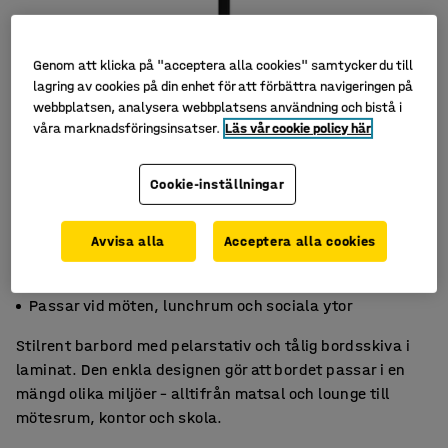
Genom att klicka på "acceptera alla cookies" samtycker du till
lagring av cookies på din enhet för att förbättra navigeringen på
webbplatsen, analysera webbplatsens användning och bistå i
våra marknadsföringsinsatser.
Läs vår cookie policy här
Cookie-inställningar
Avvisa alla
Acceptera alla cookies
Stilrent och lättskött
Mångsidig och hållbar bordsserie
Passar vid möten, lunchrum och sociala ytor
Stilrent barbord med pelarstativ och tålig bordsskiva i
laminat. Den enkla designen gör att bordet passar i en
mängd olika miljöer – alltifrån matsal och lounge till
mötesrum, kontor och skola.