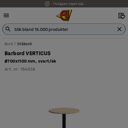
14 dagars öppet köp
Bord
Ståbord
Barbord VERTICUS
Ø700x1100 mm, svart/ek
Art. nr
:
154516