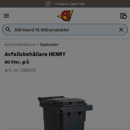
14 dagars öppet köp
Faktura för företag
Avfallsbehållare
Soptunnor
Avfallsbehållare HENRY
80 liter, grå
Art. nr
:
229013