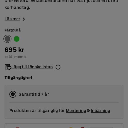
DIN-EN 840. Avfallsbehållaren har två hjul och ett brett
körhandtag.
Läs mer
Färg
:
Grå
695 kr
exkl. moms
Lägg till i önskelistan
Tillgänglighet
Garantitid 7 år
Produkten är tillgänglig för
Montering
&
Inbärning