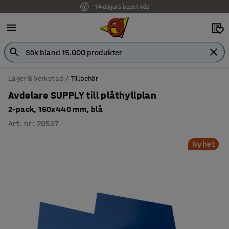
14 dagars öppet köp
Lager & Verkstad
Tillbehör
Avdelare SUPPLY till plåthyllplan
2-pack, 160x440 mm, blå
Art. nr
:
20527
Nyhet