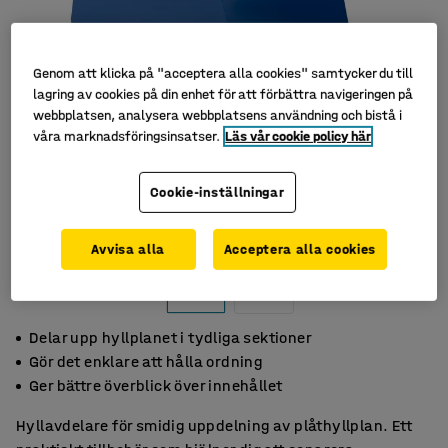
Genom att klicka på "acceptera alla cookies" samtycker du till
lagring av cookies på din enhet för att förbättra navigeringen på
webbplatsen, analysera webbplatsens användning och bistå i
våra marknadsföringsinsatser.
Läs vår cookie policy här
Cookie-inställningar
Avvisa alla
Acceptera alla cookies
Delar upp hyllplanet i tydliga sektioner
Gör det enklare att hålla ordning
Ger bättre överblick över innehållet
Hyllavdelare för smidig uppdelning av plåthyllplan. Ett