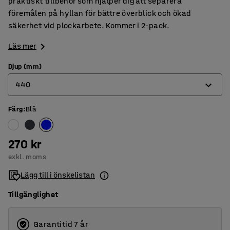
praktiskt tillbehör som hjälper dig att separera
föremålen på hyllan för bättre överblick och ökad
säkerhet vid plockarbete. Kommer i 2-pack.
Läs mer
Djup (mm)
440
Färg
:
Blå
440
575
270 kr
exkl. moms
Lägg till i önskelistan
Tillgänglighet
Garantitid 7 år