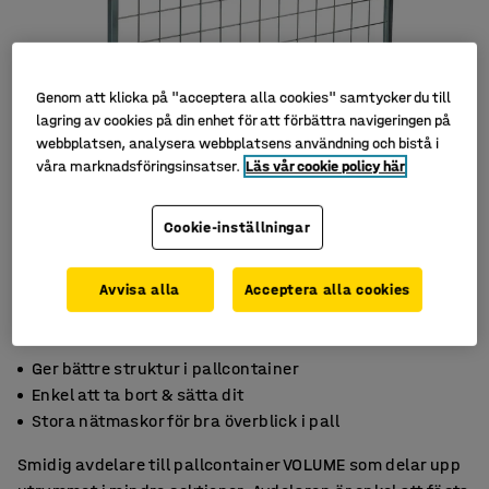
Genom att klicka på "acceptera alla cookies" samtycker du till
lagring av cookies på din enhet för att förbättra navigeringen på
webbplatsen, analysera webbplatsens användning och bistå i
våra marknadsföringsinsatser.
Läs vår cookie policy här
Cookie-inställningar
Avvisa alla
Acceptera alla cookies
Ger bättre struktur i pallcontainer
Enkel att ta bort & sätta dit
Stora nätmaskor för bra överblick i pall
Smidig avdelare till pallcontainer VOLUME som delar upp