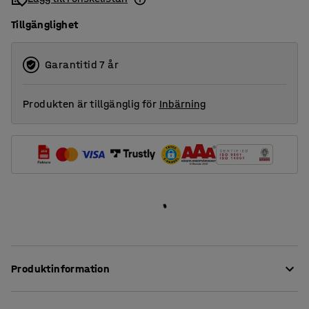
1000
85x50
Tillgänglighet
Garantitid 7 år
Produkten är tillgänglig för
Inbärning
Produktinformation
Med denna avdelare kan du dela upp utrymmet i