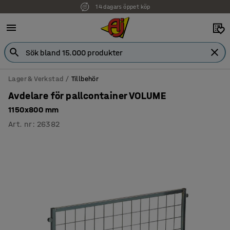
14 dagars öppet köp
Faktura för företag
Lager & Verkstad
Tillbehör
Avdelare för pallcontainer VOLUME
1150x800 mm
Art. nr
:
26382