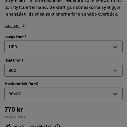
utrymmet i mindre sektioner. Avdelaren är enkel att fästa
och flytta efter hand. De kraftiga nätmaskorna synliggör
innehållet i de olika sektionerna för en snabb överblick.
Läs mer
Längd (mm)
1150
Höjd (mm)
750
800
1150
Maskstorlek (mm)
200
80x80
400
660
770 kr
200x100
exkl. moms
800
80x80
Lägg till i önskelistan