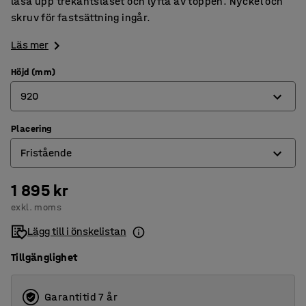
låsa upp trekantslåset och lyfta av toppen. Nyckel och
skruv för fastsättning ingår.
Läs mer
Höjd (mm)
920
Placering
460
Fristående
920
1 895 kr
Fristående
exkl. moms
Väggmonterad
Lägg till i önskelistan
Tillgänglighet
Garantitid 7 år