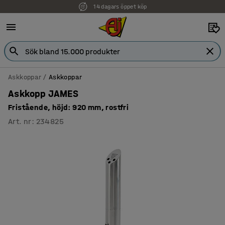
14 dagars öppet köp
Faktura för företag
Askkoppar
Askkoppar
Askkopp JAMES
Fristående, höjd: 920 mm, rostfri
Art. nr
:
234825