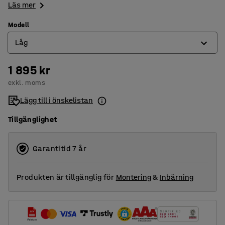
Läs mer
Modell
Låg
1 895 kr
Hög
exkl. moms
Låg
Lägg till i önskelistan
Tillgänglighet
Garantitid 7 år
Produkten är tillgänglig för
Montering
&
Inbärning