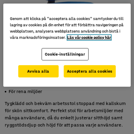
Genom att klicka på "acceptera alla cookies" samtycker du till
lagring av cookies på din enhet för att förbättra navigeringen på
webbplatsen, analysera webbplatsens användning och bistå i
våra marknadsföringsinsatser.
Läs vår cookie policy här
Cookie-inställningar
Avvisa alla
Acceptera alla cookies
Stoppad med kallskum
God sittkomfort
För rena miljöer
Tygklädd och bekväm arbetsstol stoppad med kallskum
för skön sittkomfort. Perfekt stol för arbetsmiljöer med
många användare, då du enkelt justerar sitthöjd samt
ryggstödsdjup och höjd för att passa varje användare.