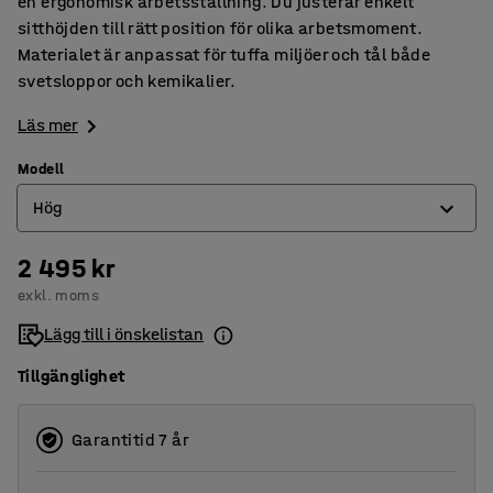
en ergonomisk arbetsställning. Du justerar enkelt
sitthöjden till rätt position för olika arbetsmoment.
Materialet är anpassat för tuffa miljöer och tål både
svetsloppor och kemikalier.
Läs mer
Modell
Hög
2 495 kr
Hög
exkl. moms
Låg
Lägg till i önskelistan
Tillgänglighet
Garantitid 7 år