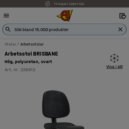
14 dagars öppet köp
Stolar
Arbetsstolar
Arbetsstol BRISBANE
Hög, polyuretan, svart
Visa i AR
Art. nr
:
228812