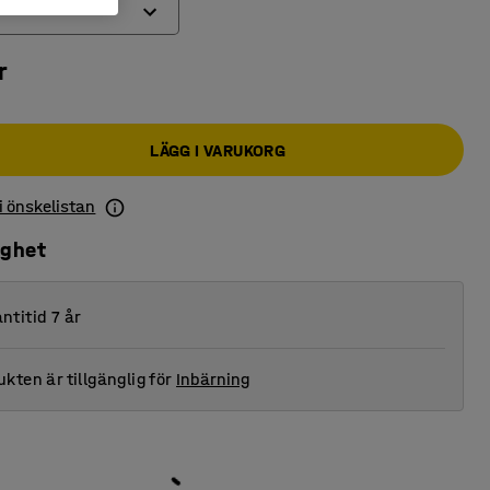
r
LÄGG I VARUKORG
 i önskelistan
ighet
ntitid 7 år
kten är tillgänglig för
Inbärning