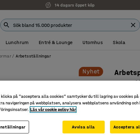
14 dagars öppet köp
Lunchrum
Entré & Lounge
Utomhus
Skola
formar
Arbetsställningar
Nyhet
Arbetsp
6 steg, 
Art. nr
:
90
klicka på "acceptera alla cookies" samtycker du till lagring av cookies på 
tra navigeringen på webbplatsen, analysera webbplatsens användning och b
Enkel att 
öringsinsatser.
Läs vår cookie policy här
Med fall
Halksäkr
inställningar
Avvisa alla
Acceptera al
Höjd till pl