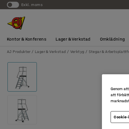
exkl. moms
Kontor & Konferens
Lager & Verkstad
Omklädning
AJ Produkter
Lager & Verkstad
Verktyg
Stegar & Arbetsplatt
Genom att 
att förbät
marknadsf
Cookie-