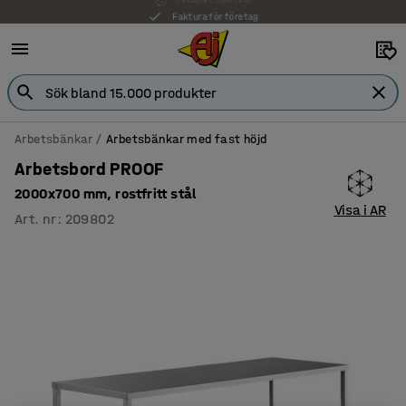
Faktura för företag
Arbetsbänkar
Arbetsbänkar med fast höjd
Arbetsbord PROOF
2000x700 mm, rostfritt stål
Visa i AR
Art. nr
:
209802