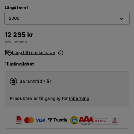
Längd (mm)
2000
12 295 kr
1500
exkl. moms
2000
Lägg till i önskelistan
Tillgänglighet
Garantitid 7 år
Produkten är tillgänglig för
Inbärning