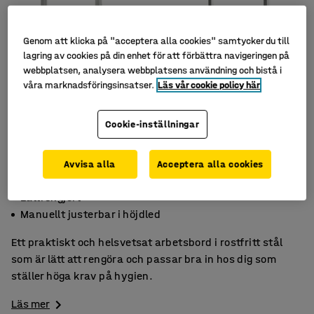
Genom att klicka på "acceptera alla cookies" samtycker du till
lagring av cookies på din enhet för att förbättra navigeringen på
webbplatsen, analysera webbplatsens användning och bistå i
våra marknadsföringsinsatser.
Läs vår cookie policy här
Cookie-inställningar
Avvisa alla
Acceptera alla cookies
Rostfritt stål
Lättrengjort
Manuellt justerbar i höjdled
Ett praktiskt och helsvetsat arbetsbord i rostfritt stål
som är lätt att rengöra och passar bra in hos dig som
ställer höga krav på hygien.
Läs mer