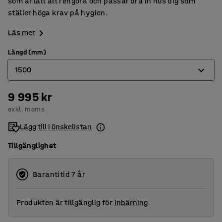
som är lätt att rengöra och passar bra in hos dig som
ställer höga krav på hygien.
Läs mer
Längd (mm)
1500
9 995 kr
1500
exkl. moms
2000
Lägg till i önskelistan
Tillgänglighet
Garantitid 7 år
Produkten är tillgänglig för
Inbärning