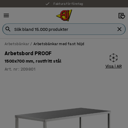
Faktura för företag
Arbetsbänkar
Arbetsbänkar med fast höjd
Arbetsbord PROOF
1500x700 mm, rostfritt stål
Visa i AR
Art. nr
:
209801