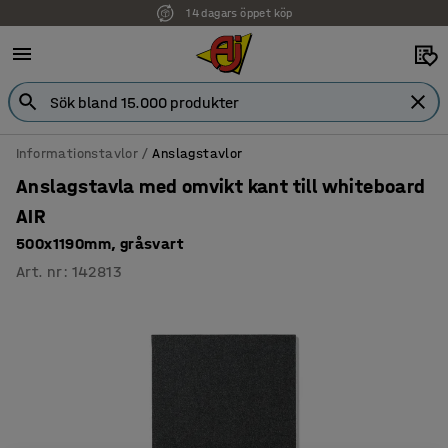
14 dagars öppet köp
Faktura för företag
Informationstavlor
Anslagstavlor
Anslagstavla med omvikt kant till whiteboard
AIR
500x1190mm, gråsvart
Art. nr
:
142813