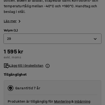
botten. Boxen är låsbar, stapelbar samt korrosions- och
temperaturtålig mellan -40°C och +180°C. Handtag och
beslag i stål.
Läs mer
Volym (L)
29
1 595 kr
29
exkl. moms
47
Lägg till i önskelistan
91
Tillgänglighet
157
240
Garantitid 7 år
Produkten är tillgänglig för
Montering
&
Inbärning