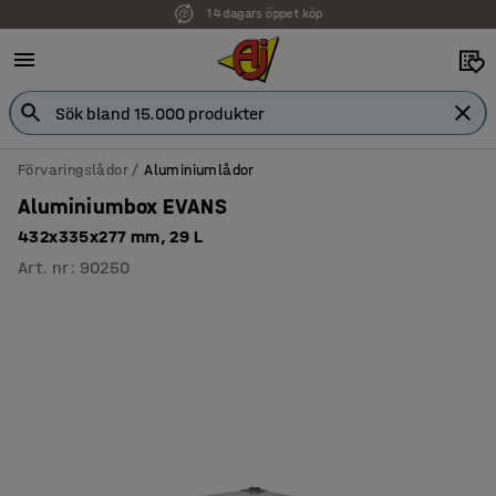
Faktura för företag
Förvaringslådor
Aluminiumlådor
Aluminiumbox EVANS
432x335x277 mm, 29 L
Art. nr
:
90250