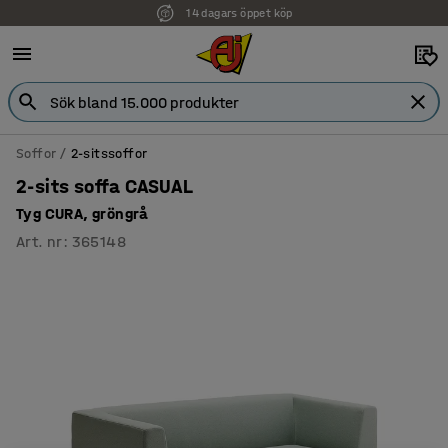
14 dagars öppet köp
Faktura för företag
Soffor
2-sitssoffor
2-sits soffa CASUAL
Tyg CURA, gröngrå
Art. nr
:
365148