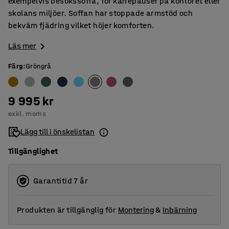
exempelvis besökssoffa, för kaffepauser på kontoret eller
skolans miljöer. Soffan har stoppade armstöd och
bekväm fjädring vilket höjer komforten.
Läs mer
Färg
:
Gröngrå
9 995 kr
exkl. moms
Lägg till i önskelistan
Tillgänglighet
Garantitid 7 år
Produkten är tillgänglig för
Montering
&
Inbärning