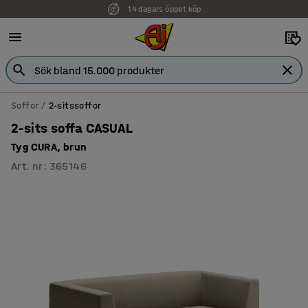
14 dagars öppet köp
Soffor
2-sitssoffor
2-sits soffa CASUAL
Tyg CURA, brun
Art. nr
:
365146