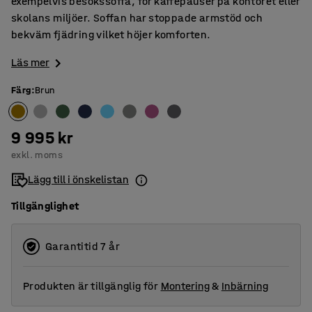
exempelvis besökssoffa, för kaffepauser på kontoret eller
skolans miljöer. Soffan har stoppade armstöd och
bekväm fjädring vilket höjer komforten.
Läs mer
Färg
:
Brun
9 995 kr
exkl. moms
Lägg till i önskelistan
Tillgänglighet
Garantitid 7 år
Produkten är tillgänglig för
Montering
&
Inbärning