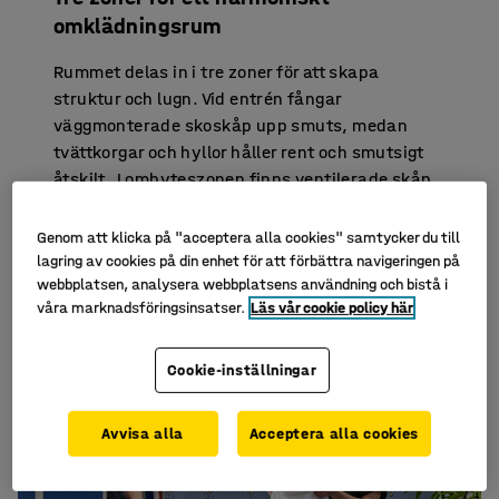
omklädningsrum
Rummet delas in i tre zoner för att skapa
struktur och lugn. Vid entrén fångar
väggmonterade skoskåp upp smuts, medan
tvättkorgar och hyllor håller rent och smutsigt
åtskilt. I ombyteszonen finns ventilerade skåp,
sittbänkar och skoförvaring, allt för ett smidigt
ombyte. Den tredje zonen erbjuder flexibla
Genom att klicka på "acceptera alla cookies" samtycker du till
sittplatser för återhämtning, med källsortering,
lagring av cookies på din enhet för att förbättra navigeringen på
webbplatsen, analysera webbplatsens användning och bistå i
väggklocka och anslagstavla som förenklar
våra marknadsföringsinsatser.
Läs vår cookie policy här
ordning och kommunikation.
Cookie-inställningar
Avvisa alla
Acceptera alla cookies