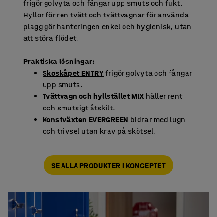
frigör golvyta och fångar upp smuts och fukt.
Hyllor för ren tvätt och tvättvagnar för använda
plagg gör hanteringen enkel och hygienisk, utan
att störa flödet.
Praktiska lösningar:
Skoskåpet ENTRY
frigör golvyta och fångar
upp smuts.
Tvättvagn och hyllstället MIX
håller rent
och smutsigt åtskilt.
Konstväxten EVERGREEN
bidrar med lugn
och trivsel utan krav på skötsel.
SE ALLA PRODUKTER I KONCEPTET