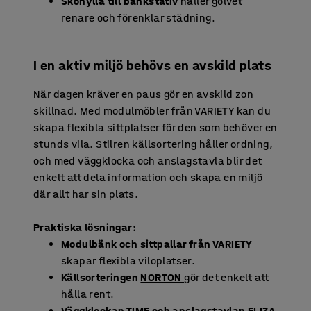
Skohylla till bänkstativ
håller golvet
renare och förenklar städning.
I en aktiv miljö behövs en avskild plats
När dagen kräver en paus gör en avskild zon
skillnad. Med modulmöbler från VARIETY kan du
skapa flexibla sittplatser för den som behöver en
stunds vila. Stilren källsortering håller ordning,
och med väggklocka och anslagstavla blir det
enkelt att dela information och skapa en miljö
där allt har sin plats.
Praktiska lösningar:
Modulbänk och sittpallar från VARIETY
skapar flexibla viloplatser.
Källsorteringen
NORTON
gör det enkelt att
hålla rent.
Väggklockan TIME och anslagstavlan ELIZA