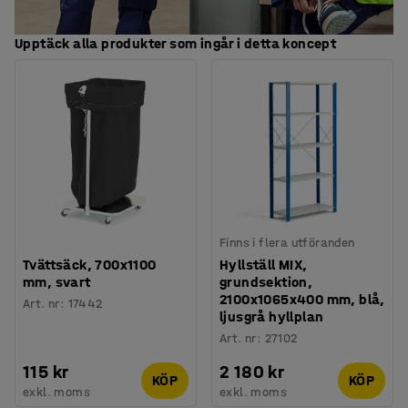
Upptäck alla produkter som ingår i detta koncept
Finns i flera utföranden
Tvättsäck, 700x1100
Hyllställ MIX,
mm, svart
grundsektion,
2100x1065x400 mm, blå,
Art. nr
:
17442
ljusgrå hyllplan
Art. nr
:
27102
115 kr
2 180 kr
KÖP
KÖP
exkl. moms
exkl. moms