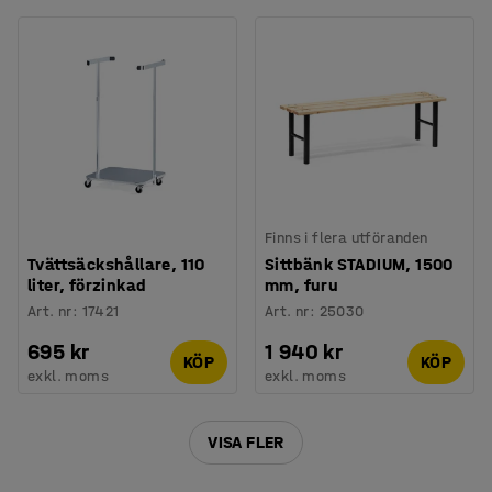
Finns i flera utföranden
Tvättsäckshållare, 110
Sittbänk STADIUM, 1500
liter, förzinkad
mm, furu
Art. nr
:
17421
Art. nr
:
25030
695 kr
1 940 kr
KÖP
KÖP
exkl. moms
exkl. moms
VISA FLER