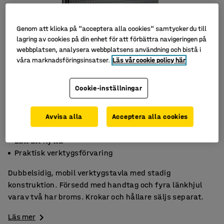
Genom att klicka på "acceptera alla cookies" samtycker du till
lagring av cookies på din enhet för att förbättra navigeringen på
webbplatsen, analysera webbplatsens användning och bistå i
våra marknadsföringsinsatser.
Läs vår cookie policy här
Cookie-inställningar
Avvisa alla
Acceptera alla cookies
Dubbelsidig
Lätt att flytta
Praktisk verktygsförvaring
Dubbelsidig, mobil verktygstavla med stadig
konstruktion. Försedd med handtag och fyra länkhjul
varav två har broms. Krokar och hållare säljs separat.
Läs mer