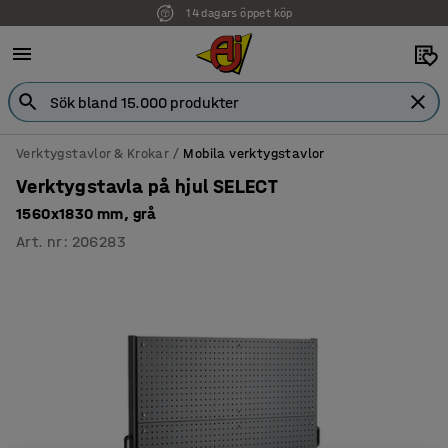
14 dagars öppet köp
Faktura för företag
Verktygstavlor & Krokar
Mobila verktygstavlor
Verktygstavla på hjul SELECT
1560x1830 mm, grå
Art. nr
:
206283