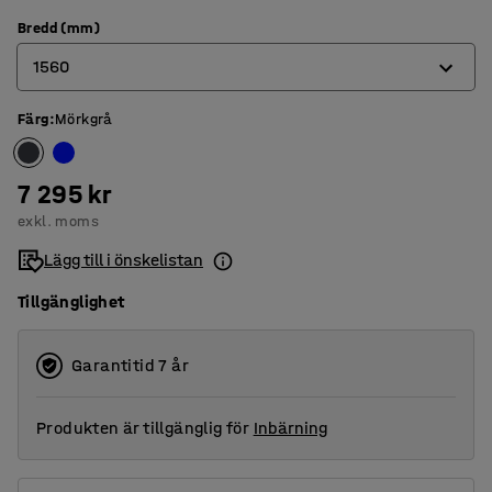
Bredd (mm)
1560
Färg
:
Mörkgrå
1060
1560
7 295 kr
2060
exkl. moms
Lägg till i önskelistan
Tillgänglighet
Garantitid 7 år
Produkten är tillgänglig för
Inbärning