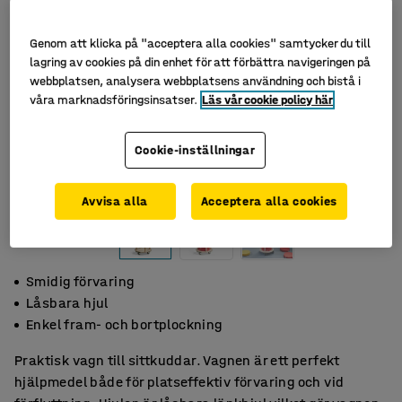
Genom att klicka på "acceptera alla cookies" samtycker du till
lagring av cookies på din enhet för att förbättra navigeringen på
webbplatsen, analysera webbplatsens användning och bistå i
våra marknadsföringsinsatser.
Läs vår cookie policy här
Cookie-inställningar
Avvisa alla
Acceptera alla cookies
Smidig förvaring
Låsbara hjul
Enkel fram- och bortplockning
Praktisk vagn till sittkuddar. Vagnen är ett perfekt
hjälpmedel både för platseffektiv förvaring och vid