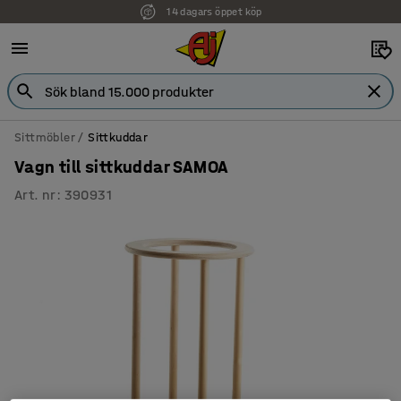
14 dagars öppet köp
Faktura för företag
Sittmöbler
Sittkuddar
Vagn till sittkuddar SAMOA
Art. nr
:
390931