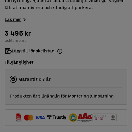
förflyttning. Hjulen är låsbara länkhjul vilket gör vagnen
lätt att manövrera och stadig att parkera.
Läs mer
3 495 kr
exkl. moms
Lägg till i önskelistan
Tillgänglighet
Garantitid 7 år
Produkten är tillgänglig för
Montering
&
Inbärning