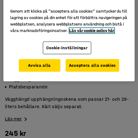
Genom att klicka på "acceptera alla cookies" samtycker du till
lagring av cookies på din enhet för att förbättra navigeringen på
webbplatsen, analysera webbplatsens användning och bistå i
våra marknadsföringsinsatser.
Läs vår cookie policy här
Cookie-inställningar
Avvisa alla
Acceptera alla cookies
Passar 21- och 29-liters behållare
Vägghängd
Platsbesparande
Vägghängd upphängningsskena som passar 21- och 29-
liters behållare. Kärl säljs separat.
Läs mer
245 kr