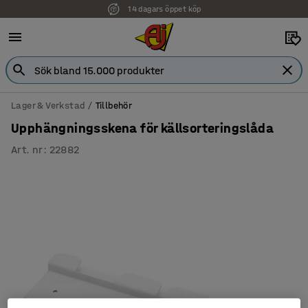
14 dagars öppet köp
Lager & Verkstad
Tillbehör
Upphängningsskena för källsorteringslåda
Art. nr
:
22882