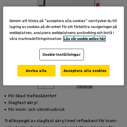
Genom att klicka på "acceptera alla cookies" samtycker du till
lagring av cookies på din enhet för att förbättra navigeringen på
webbplatsen, analysera webbplatsens användning och bistå i
våra marknadsföringsinsatser.
Läs vår cookie policy här
Cookie-inställningar
Avvisa alla
Acceptera alla cookies
För ökad trafiksäkerhet
Slagfast akryl
För inom- och utomhusbruk
Trafikspegel av slagfast akryl med reflexkant för inom-