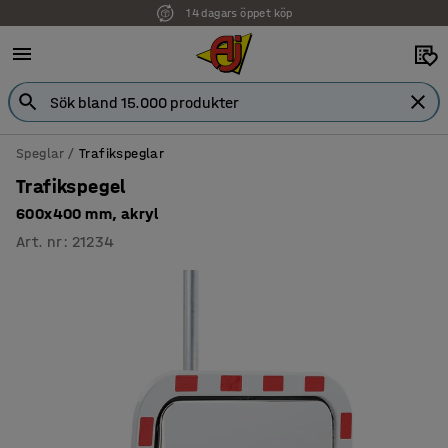
14 dagars öppet köp
Faktura för företag
Speglar
Trafikspeglar
Trafikspegel
600x400 mm, akryl
Art. nr
:
21234