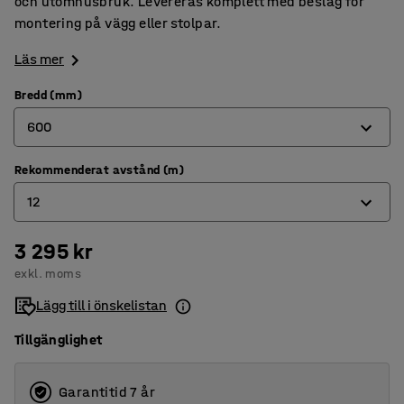
och utomhusbruk. Levereras komplett med beslag för
montering på vägg eller stolpar.
Läs mer
Bredd (mm)
600
Rekommenderat avstånd (m)
600
12
800
3 295 kr
12
exkl. moms
22
Lägg till i önskelistan
Tillgänglighet
Garantitid 7 år