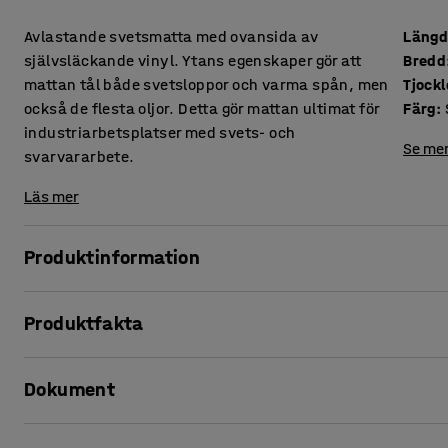
Avlastande svetsmatta med ovansida av
Läng
självsläckande vinyl. Ytans egenskaper gör att
Bredd
mattan tål både svetsloppor och varma spån, men
Tjockl
också de flesta oljor. Detta gör mattan ultimat för
Färg
:
industriarbetsplatser med svets- och
Se mer
svarvararbete.
Läs mer
Produktinformation
Gör din arbetsplats både säkrare och mer bekväm med en 
Produktfakta
Den här svetsmattans ovansida av vinyl gör att du lugnt ka
Längd
:
1500
mm
svetsloppor och metallspån får rök eller brand att uppstå.
Dokument
Bredd
:
900
mm
industriarbetsplatser som utför lättare svetsarbete eller a
Tjocklek
:
12
mm
Färg
:
Svart
Skriv ut produktblad
Mattans undersida består av ett mjukt, skummat materia