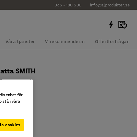
035 - 180 500
info@ajprodukter.se
Våra tjänster
Vi rekommenderar
Offertförfrågan
atta SMITH
0 mm, svart
063
din enhet för
istå i våra
kande vinyl
torra miljöer
tt stå på
la cookies
r