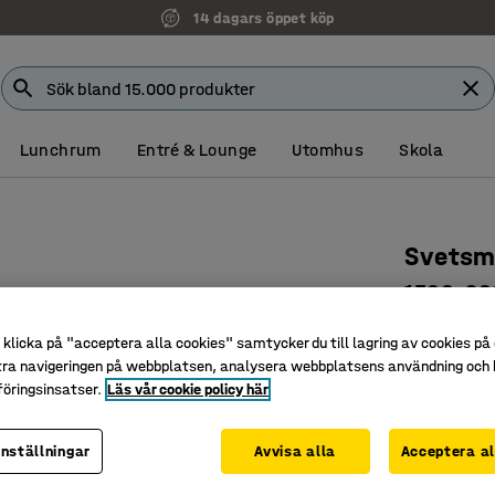
14 dagars öppet köp
Lunchrum
Entré & Lounge
Utomhus
Skola
Svetsm
1500x90
Art. nr
:
25
klicka på "acceptera alla cookies" samtycker du till lagring av cookies på 
tra navigeringen på webbplatsen, analysera webbplatsens användning och b
Självsläc
öringsinsatser.
Läs vår cookie policy här
Passar i 
Bekväm a
inställningar
Avvisa alla
Acceptera al
1 520 k