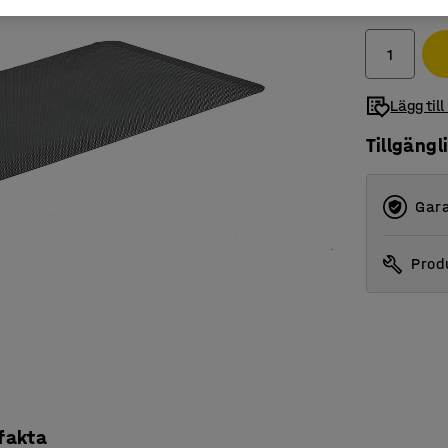
exkl. moms
Lägg till
Tillgängl
Gara
Produ
 fakta