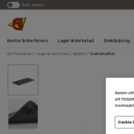
exkl. moms
Kontor & Konferens
Lager & Verkstad
Omklädning
AJ Produkter
Lager & Verkstad
Mattor
Svetsmattor
Genom att 
att förbät
marknadsf
Cookie-