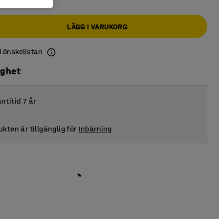
LÄGG I VARUKORG
 i önskelistan
ighet
ntitid 7 år
kten är tillgänglig för
Inbärning