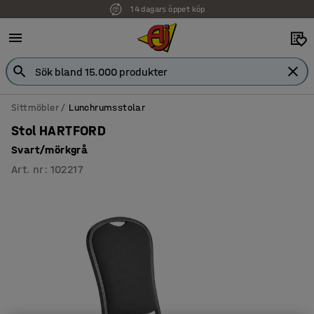
14 dagars öppet köp
Sittmöbler
Lunchrumsstolar
Stol HARTFORD
Svart/mörkgrå
Art. nr
:
102217