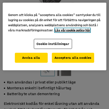
Genom att klicka på "acceptera alla cookies" samtycker du till
lagring av cookies på din enhet för att förbättra navigeringen på
webbplatsen, analysera webbplatsens användning och bistå i
våra marknadsföringsinsatser.
Läs vår cookie policy här
Cookie-inställningar
Avvisa alla
Acceptera alla cookies
Kan användas i privat eller publikt läge
Monteras enkelt i befintligt hålurtag
Batteribyte utan demontering
Elektroniskt kodlås för enkel låsning utan att använda