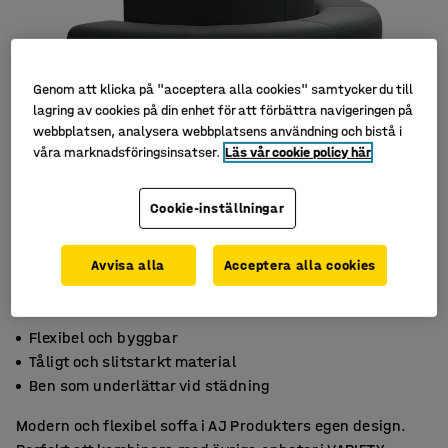
Genom att klicka på "acceptera alla cookies" samtycker du till
lagring av cookies på din enhet för att förbättra navigeringen på
webbplatsen, analysera webbplatsens användning och bistå i
våra marknadsföringsinsatser.
Läs vår cookie policy här
Cookie-inställningar
Avvisa alla
Acceptera alla cookies
Flexibel och byggbar
Tåligt och slitstarkt material
Ben som underlättar vid städning
Modern och flexibel soffa i AJ Produkters egen design.