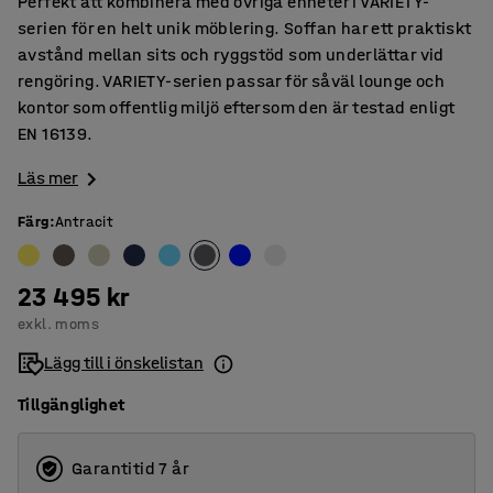
Perfekt att kombinera med övriga enheter i VARIETY-
serien för en helt unik möblering. Soffan har ett praktiskt
avstånd mellan sits och ryggstöd som underlättar vid
rengöring. VARIETY-serien passar för såväl lounge och
kontor som offentlig miljö eftersom den är testad enligt
EN 16139.
Läs mer
Färg
:
Antracit
23 495 kr
exkl. moms
Lägg till i önskelistan
Tillgänglighet
Garantitid 7 år