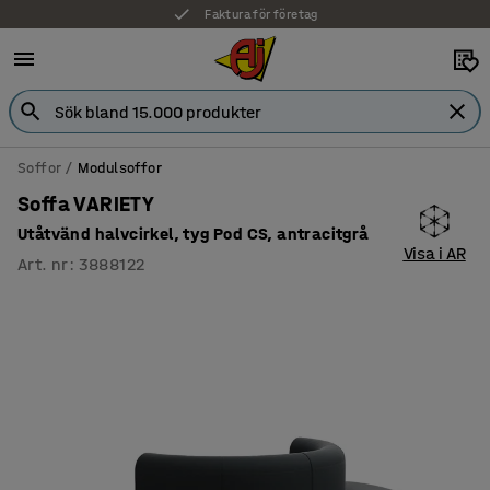
Faktura för företag
Soffor
Modulsoffor
Soffa VARIETY
Utåtvänd halvcirkel, tyg Pod CS, antracitgrå
Visa i AR
Art. nr
:
3888122