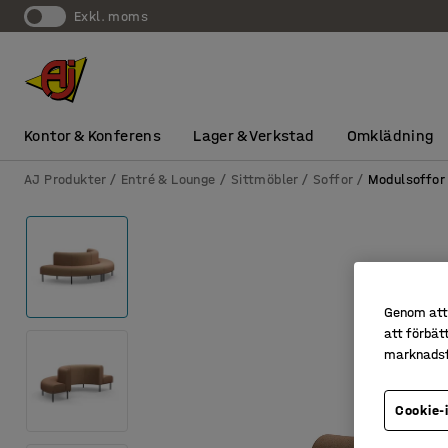
exkl. moms
Kontor & Konferens
Lager & Verkstad
Omklädning
AJ Produkter
Entré & Lounge
Sittmöbler
Soffor
Modulsoffor
Genom att 
att förbät
marknadsf
Cookie-