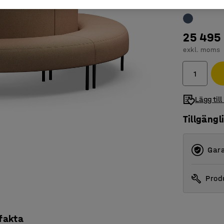
25 495 
exkl. moms
Lägg till
Tillgängl
Gara
Produ
 fakta