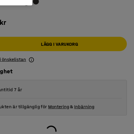
kr
LÄGG I VARUKORG
 i önskelistan
ighet
ntitid 7 år
kten är tillgänglig för
Montering
&
Inbärning