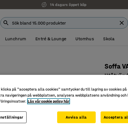
14 dagars öppet köp
Lunchrum
Entré & Lounge
Utomhus
Skola
Soffa V
Utåtvänd 
Art. nr
:
388
klicka på "acceptera alla cookies" samtycker du till lagring av cookies på 
tra navigeringen på webbplatsen, analysera webbplatsens användning och b
Flexibel 
öringsinsatser.
Läs vår cookie policy här
Tåligt oc
Ben som u
inställningar
Avvisa alla
Acceptera al
Färg
:
Turkos