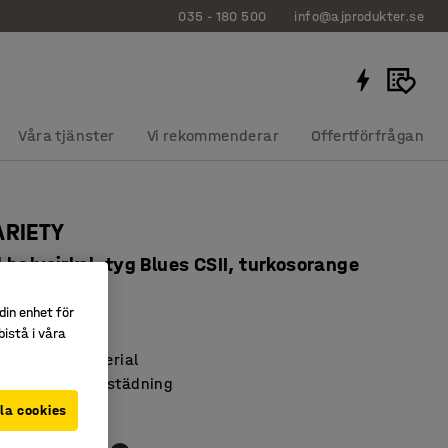
035 - 180 500
info@ajprodukter.se
Våra tjänster
Vi rekommenderar
Offertförfrågan
ARIETY
halvcirkel, tyg Blues CSII, turkosorange
8101
din enhet för
istå i våra
och byggbar
h slitstarkt material
nderlättar vid städning
la cookies
orange