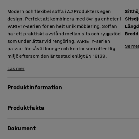
Modern och flexibel soffa i AJ Produkters egen
Sitthö
design. Perfekt att kombinera med övriga enheter i
Sitsd
VARIETY-serien för en helt unik möblering. Soffan
Läng
har ett praktiskt avstånd mellan sits och ryggstöd
Bredd
som underlättar vid rengöring. VARIETY-serien
Se mer
passar för såväl lounge och kontor som offentlig
miljö eftersom den är testad enligt EN 16139.
Läs mer
Produktinformation
Denna soffa erbjuder hög komfort och är klädd i ett slitstark
Produktfakta
miljöer, såsom lounge och väntrum, men även kontor och s
att damm och smuts inte samlas mellan dynorna vilket und
Sitthöjd
:
450
mm
Dokument
Sitsdjup
:
485
mm
VARIETY är en mycket funktionell och flexibel modulserie.
Längd
:
2630
mm
monteringen smidig och enkel. Höjden på benen ger ett sti