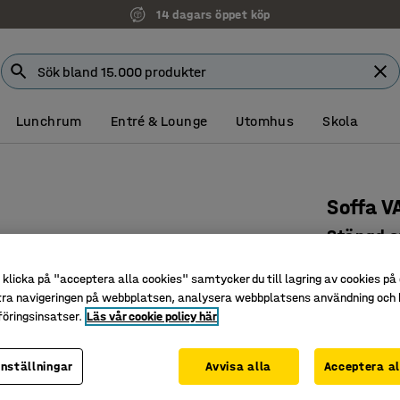
14 dagars öppet köp
Lunchrum
Entré & Lounge
Utomhus
Skola
Soffa V
Stängd s
Art. nr
:
38
klicka på "acceptera alla cookies" samtycker du till lagring av cookies på 
tra navigeringen på webbplatsen, analysera webbplatsens användning och b
Praktisk
öringsinsatser.
Läs vår cookie policy här
Tåligt oc
Ben som u
inställningar
Avvisa alla
Acceptera al
Färg
:
Olivgrö