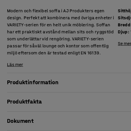
Modern och flexibel soffa i AJ Produkters egen
Sitthö
design. Perfekt att kombinera med övriga enheter i
Sitsd
VARIETY-serien för en helt unik möblering. Soffan
Bredd
har ett praktiskt avstånd mellan sits och ryggstöd
Djup
:
som underlättar vid rengöring. VARIETY-serien
Se mer
passar för såväl lounge och kontor som offentlig
miljö eftersom den är testad enligt EN 16139.
Läs mer
Produktinformation
Denna soffa erbjuder hög komfort och är klädd i ett slitstark
Produktfakta
miljöer, såsom lounge och väntrum, men även kontor och s
att damm och smuts inte samlas mellan dynorna vilket und
Sitthöjd
:
450
mm
Dokument
Sitsdjup
:
485
mm
VARIETY är en mycket funktionell och flexibel modulserie.
Bredd
:
2400
mm
monteringen smidig och enkel. Höjden på benen ger ett sti