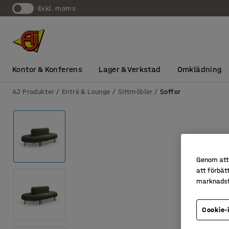
exkl. moms
Kontor & Konferens
Lager & Verkstad
Omklädning
AJ Produkter
Entré & Lounge
Sittmöbler
Soffor
Genom att 
att förbät
marknadsf
Cookie-