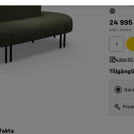
24 995 
exkl. moms
Lägg till
Tillgängl
Gara
Produ
 fakta