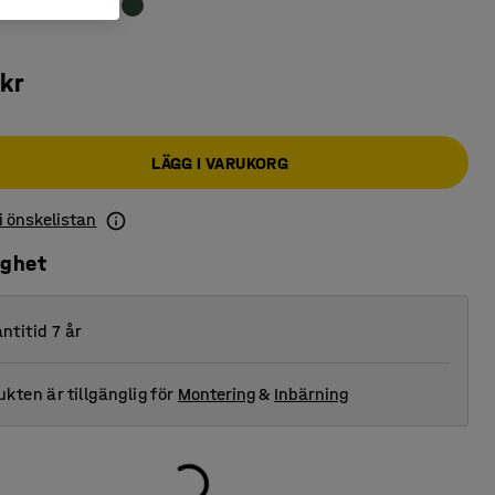
kr
LÄGG I VARUKORG
 i önskelistan
ighet
ntitid 7 år
kten är tillgänglig för
Montering
&
Inbärning