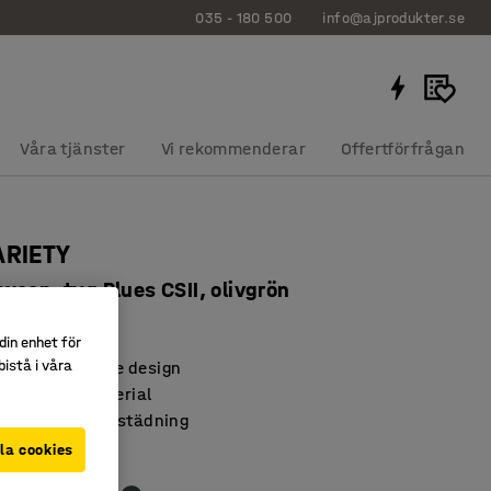
035 - 180 500
info@ajprodukter.se
Våra tjänster
Vi rekommenderar
Offertförfrågan
ARIETY
weep, tyg Blues CSII, olivgrön
93108
din enhet för
istå i våra
 med inbjudande design
h slitstarkt material
nderlättar vid städning
la cookies
n