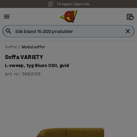
14 dagars öppet köp
Soffor
Modulsoffor
Soffa VARIETY
L-sweep, tyg Blues CSII, guld
Art. nr
:
3892103