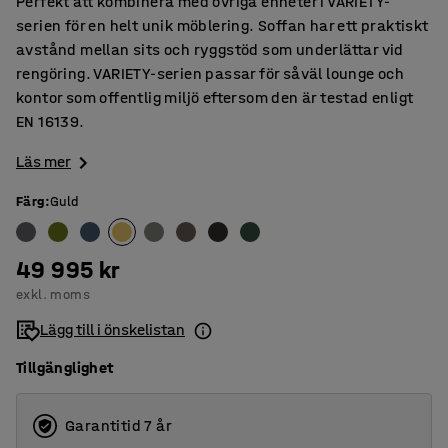
Perfekt att kombinera med övriga enheter i VARIETY-
serien för en helt unik möblering. Soffan har ett praktiskt
avstånd mellan sits och ryggstöd som underlättar vid
rengöring. VARIETY-serien passar för såväl lounge och
kontor som offentlig miljö eftersom den är testad enligt
EN 16139.
Läs mer
Färg
:
Guld
49 995 kr
exkl. moms
Lägg till i önskelistan
Tillgänglighet
Garantitid 7 år