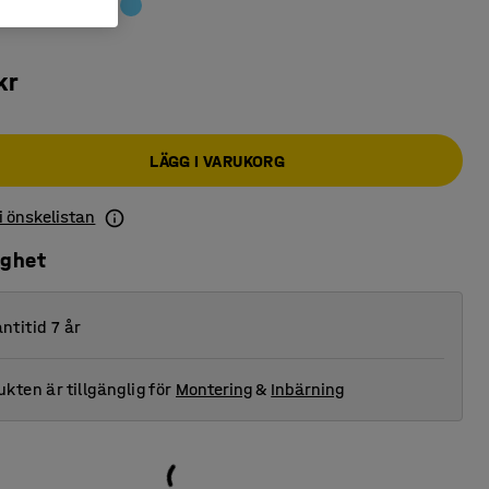
kr
LÄGG I VARUKORG
 i önskelistan
ighet
ntitid 7 år
kten är tillgänglig för
Montering
&
Inbärning