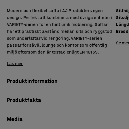
Modern och flexibel soffa i AJ Produkters egen
Sitthö
design. Perfekt att kombinera med övriga enheter i
Sitsd
VARIETY-serien för en helt unik möblering. Soffan
Läng
har ett praktiskt avstånd mellan sits och ryggstöd
Bredd
som underlättar vid rengöring. VARIETY-serien
Se mer
passar för såväl lounge och kontor som offentlig
miljö eftersom den är testad enligt EN 16139.
Läs mer
Produktinformation
Denna soffa erbjuder hög komfort och är klädd i ett slitstark
Produktfakta
miljöer, såsom lounge och väntrum, men även kontor och s
att damm och smuts inte samlas mellan dynorna vilket und
Sitthöjd
:
450
mm
Media
Sitsdjup
:
485
mm
VARIETY är en mycket funktionell och flexibel modulserie.
Längd
:
3060
mm
monteringen smidig och enkel. Höjden på benen ger ett sti