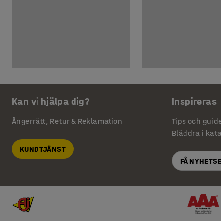
Kan vi hjälpa dig?
Inspireras
Ångerrätt, Retur & Reklamation
Tips och guid
Bläddra i kat
KUNDTJÄNST
FÅ NYHETS