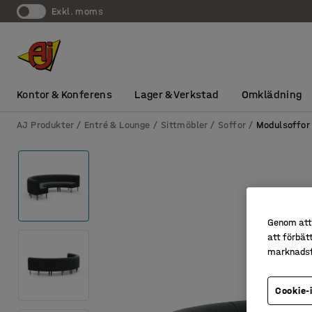
exkl. moms
Kontor & Konferens
Lager & Verkstad
Omklädning
AJ Produkter
Entré & Lounge
Sittmöbler
Soffor
Modulsoffor
Genom att 
att förbät
marknadsf
Cookie-