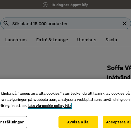
14 dagars öppet köp
Lunchrum
Entré & Lounge
Utomhus
Skola
Soffa V
Inåtvänd 
Art. nr
:
388
klicka på "acceptera alla cookies" samtycker du till lagring av cookies på 
Inbjudan
tra navigeringen på webbplatsen, analysera webbplatsens användning och b
Tåligt oc
öringsinsatser.
Läs vår cookie policy här
Ben som u
inställningar
Avvisa alla
Acceptera al
Färg
:
Antraci