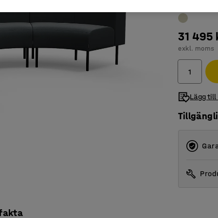
31 495 
exkl. moms
Lägg till
Tillgängl
Gara
Produ
 fakta