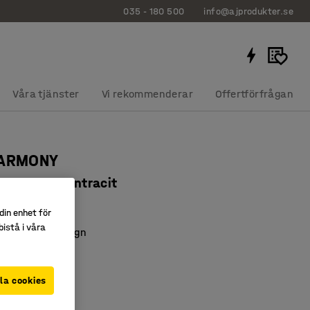
035 - 180 500
info@ajprodukter.se
Våra tjänster
Vi rekommenderar
Offertförfrågan
HARMONY
 tyg GAVA, antracit
212
din enhet för
istå i våra
och stilren design
omfort
lera miljöer
la cookies
t