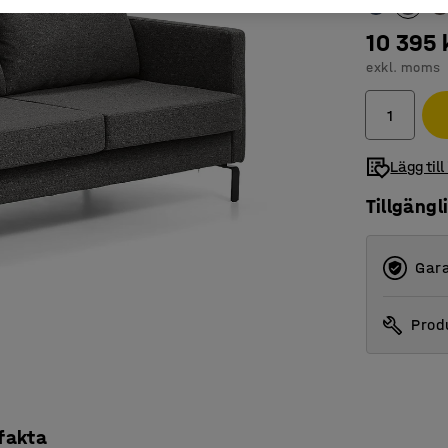
10 395 
exkl. moms
Lägg till
Tillgängl
Gara
Produ
 fakta