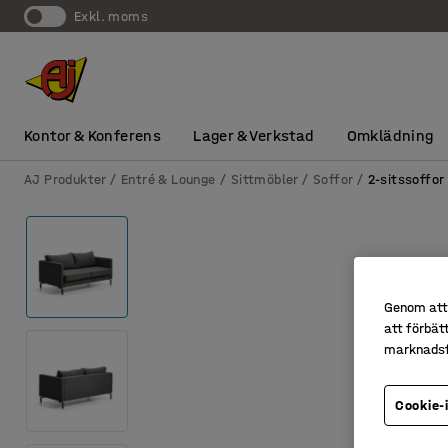
exkl. moms
Kontor & Konferens
Lager & Verkstad
Omklädning
AJ Produkter
Entré & Lounge
Sittmöbler
Soffor
2-sitssoffor
Genom att 
att förbät
marknadsf
Cookie-