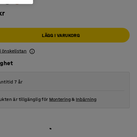
kr
LÄGG I VARUKORG
 i önskelistan
ighet
ntitid 7 år
kten är tillgänglig för
Montering
&
Inbärning