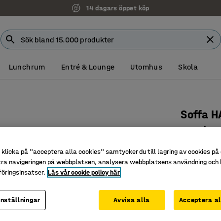
14 dagars öppet köp
Lunchrum
Entré & Lounge
Utomhus
Skola
Soffa 
2,5-sits,
Art. nr
:
130
klicka på "acceptera alla cookies" samtycker du till lagring av cookies på 
tra navigeringen på webbplatsen, analysera webbplatsens användning och b
Klassisk 
öringsinsatser.
Läs vår cookie policy här
Hög sittk
Passar i f
inställningar
Avvisa alla
Acceptera al
Färg
:
Antraci